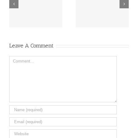
Την αριθ. 1ης/2026
ΠΡΟΚΗΡΥΞΗ
Διακήρυξη
ΕΠΙΚΟΥΡΙΚΟΥ
Ηλεκτρονικού Δημοσίου
ΠΡΟΣΩΠΙΚΟΥ
Ανοικτού Διαγωνισμού
ΣΟΧ1/2026
κάτω των ορίων για την
προμήθεια υγρών
καυσίμων (πετρέλαιο
θέρμανσης/κίνησης)
Leave A Comment
Comment