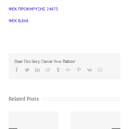
ΦΕΚ ΠΡΟΚΗΡΥΞΗΣ 24875
ΦΕΚ Β,868
Share This Story, Choose Your Platform!
Facebook
Twitter
Linkedin
Reddit
Tumblr
Google+
Pinterest
Vk
Email
Related Posts