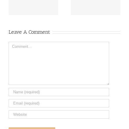
ΠΡΟΣΩΠΙΚΟΥ
ΥΠΟΨΗΦΙΩΝ
ΣΟΧ1/2026
ΑΝΑΦΟΡΙΚΑ ΜΕ ΤΗΝ
ΥΠ. ΑΡΙΘΜ.: ΣΟΧ
1/2022 ΠΡΟΚΗΡΥΞΗ
ΓΙΑ ΤΗΝ ΠΡΟΣΛΗΨΗ
Leave A Comment
ΕΠΙΚΟΥΡΙΚΟΥ
ΠΡΟΣΩΠΙΚΟΥ ΤΟΥ
ΚΕΝΤΡΟΥ
Comment
ΚΟΙΝΩΝΙΚΗΣ
ΠΡΟΝΟΙΑΣ
ΠΕΡΙΦΕΡΕΙΑΣ
ΔΥΤΙΚΗΣ
ΜΑΚΕΔΟΝΙΑΣ