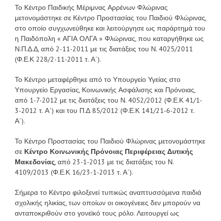
Το Κέντρο Παιδικής Μέριμνας Αρρένων Φλώρινας
μετονομάστηκε σε Κέντρο Προστασίας του Παιδιού Φλώρινας,
στο οποίο συγχωνεύθηκε και λειτούργησε ως παράρτημά του
η Παιδόπολη « ΑΓΙΑ ΟΛΓΑ » Φλώρινας, που καταργήθηκε ως
Ν.Π.Δ.Δ, από 2-11-2011 με τις διατάξεις του Ν. 4025/2011
(Φ.Ε.Κ 228/2-11-2011 τ. Α΄).
Το Κέντρο μεταφέρθηκε από το Υπουργείο Υγείας στο
Υπουργείο Εργασίας, Κοινωνικής Ασφάλισης και Πρόνοιας,
από 1-7-2012 με τις διατάξεις του Ν. 4052/2012 (Φ.Ε.Κ 41/1-
3-2012 τ. Α΄) και του Π.Δ 85/2012 (Φ.Ε.Κ 141/21-6-2012 τ.
Α΄).
Το Κέντρο Προστασίας του Παιδιού Φλώρινας μετονομάστηκε
σε
Κέντρο Κοινωνικής Πρόνοιας Περιφέρειας Δυτικής
Μακεδονίας
, από 23-1-2013 με τις διατάξεις του Ν.
4109/2013 (Φ.Ε.Κ 16/23-1-2013 τ. Α΄).
Σήμερα το Κέντρο φιλοξενεί τυπικώς αναπτυσσόμενα παιδιά
σχολικής ηλικίας, των οποίων οι οικογένειες δεν μπορούν να
ανταποκριθούν στο γονεϊκό τους ρόλο. Λειτουργεί ως