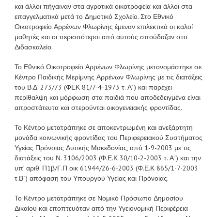
και άλλοι πήγαιναν στα αγροτικά οικοτροφεία και άλλοι στα
επαγγελματικά μετά το Δημοτικό Σχολείο. Στο Εθνικό
Οικοτροφείο Αρρένων Φλωρίνης έμεναν επιλεκτικά οι καλοί
μαθητές και οι περισσότεροι από αυτούς σπούδαζαν στο
Διδασκαλείο.
Το Εθνικό Οικοτροφείο Αρρένων Φλωρίνης μετονομάστηκε σε
Κέντρο Παιδικής Μερίμνης Αρρένων Φλωρίνης με τις διατάξεις
του Β.Δ. 273/73 (ΦΕΚ 81/7-4-1973 τ. Α΄) και παρέχει
περίθαλψη και μόρφωση στα παιδιά που αποδεδειγμένα είναι
απροστάτευτα και στερούνται οικογενειακής φροντίδας.
Το Κέντρο μετατράπηκε σε αποκεντρωμένη και ανεξάρτητη
μονάδα κοινωνικής φροντίδας του Περιφερειακού Συστήματος
Υγείας Πρόνοιας Δυτικής Μακεδονίας, από 1-9-2003 με τις
διατάξεις του Ν. 3106/2003 (Φ.Ε.Κ 30/10-2-2003 τ. Α΄) και την
υπ’ αριθ. Π1β/Γ.Π οικ 61944/26-6-2003 (Φ.Ε.Κ 865/1-7-2003
τ.Β΄) απόφαση του Υπουργού Υγείας και Πρόνοιας.
Το Κέντρο μετατράπηκε σε Νομικό Πρόσωπο Δημοσίου
Δικαίου και εποπτευόταν από την Υγειονομική Περιφέρεια