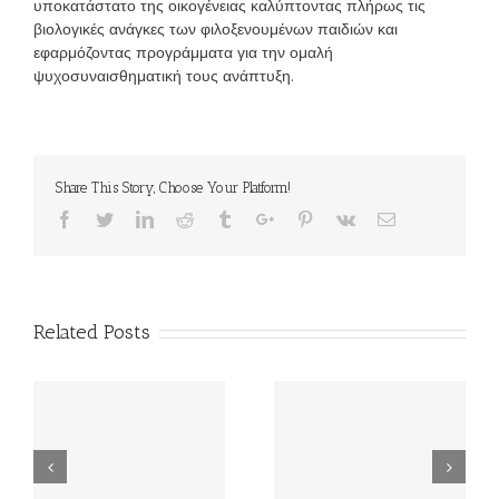
υποκατάστατο της οικογένειας καλύπτοντας πλήρως τις
βιολογικές ανάγκες των φιλοξενουμένων παιδιών και
εφαρμόζοντας προγράμματα για την ομαλή
ψυχοσυναισθηματική τους ανάπτυξη.
Share This Story, Choose Your Platform!
Facebook
Twitter
Linkedin
Reddit
Tumblr
Google+
Pinterest
Vk
Email
Related Posts
ΟΡΙΣΤΙΚΟΙ ΠΙΝΑΚΕΣ
ΠΡΟΚΗΡΥΞΗ
ΚΑΤΑΤΑΞΗΣ ΚΑΙ
ΕΠΙΚΟΥΡΙΚΟΥ
ΒΑΘΜΟΛΟΓΙΛΑΣ