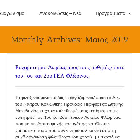
 Διαγωνισμοί
Ανακοινώσεις – Νέα
Προγράμματα
Monthly Archives:
Μάιος 2019
Ευχαριστήριο Δωρέας προς τους μαθητές/τριες
του 1ου και 2ου ΓΕΛ Φλώρινας
Τα φιλοξενούμενα παιδιά, οι εργαζόμενοι/ες και το Δ.Σ.
του Κέντρου Κοινωνικής Πρόνοιας Περιφέρειας Δυτικής
Μακεδονίας, ευχαριστούν θερμά τους μαθητές και τις
μαθήτριες του 1ου και 2ου Γενικού Λυκείου Φλώρινας,
που με περίσσεια ψυχής και αγάπης, κατέθεσαν
χρηματικό ποσό που συγκέντρωσαν, έπειτα από τη
συνδιοργάνωση φιλανθρωπικού χορού, με σκοπό να