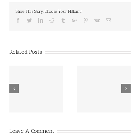
Share This Story, Choose Your Platform!
Facebook
Twitter
Linkedin
Reddit
Tumblr
Google+
Pinterest
Vk
Email
Related Posts
Την αριθ. 1ης/2026
ΠΡΟΣΚΛΗΣΗ
Διακήρυξη
ΥΠΟΒΟΛΗΣ
Ηλεκτρονικού Δημοσίου
ΠΡΟΣΦΟΡΩΝ ΓΙΑ
Ανοικτού Διαγωνισμού
ΠΡΟΜΗΘΕΙΑ ΕΙΔΩΝ
κάτω των ορίων για την
ΚΑΘΑΡΙΟΤΗΤΑΣ ΚΑΙ
προμήθεια υγρών
ΕΥΠΡΕΠΙΣΜΟΥ ΤΟΥ
καυσίμων (πετρέλαιο
ΚΚΠΠΔΜ ΓΙΑ ΤΟ
θέρμανσης/κίνησης)
ΕΤΟΣ 2026
Leave A Comment