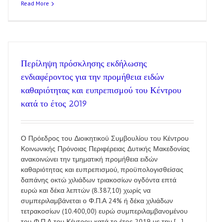
Read More
Περίληψη πρόσκλησης εκδήλωσης
ενδιαφέροντος για την προμήθεια ειδών
καθαριότητας και ευπρεπισμού του Κέντρου
κατά το έτος 2019
Ο Πρόεδρος του Διοικητικού Συμβουλίου του Κέντρου
Κοινωνικής Πρόνοιας Περιφέρειας Δυτικής Μακεδονίας
ανακοινώνει την τμηματική προμήθεια ειδών
καθαριότητας και ευπρεπισμού, προϋπολογισθείσας
δαπάνης οκτώ χιλιάδων τριακοσίων ογδόντα επτά
ευρώ και δέκα λεπτών (8.387,10) χωρίς να
συμπεριλαμβάνεται ο Φ.Π.Α 24% ή δέκα χιλιάδων
τετρακοσίων (10.400,00) ευρώ συμπεριλαμβανομένου
του Φ.Π.Α του Κέντρου κατά το έτος 2019 με την [...]