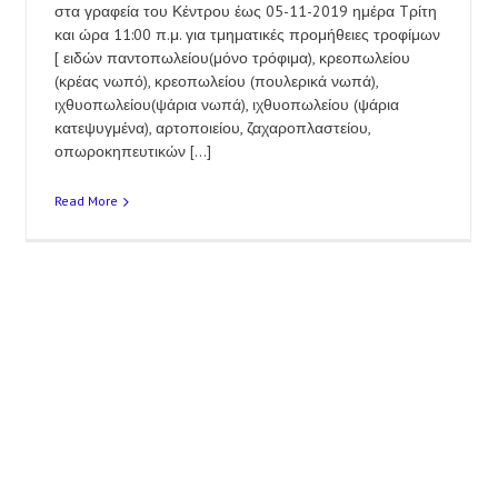
στα γραφεία του Κέντρου έως 05-11-2019 ημέρα Tρίτη
και ώρα 11:00 π.μ. για τμηματικές προμήθειες τροφίμων
[ ειδών παντοπωλείου(μόνο τρόφιμα), κρεοπωλείου
(κρέας νωπό), κρεοπωλείου (πουλερικά νωπά),
ιχθυοπωλείου(ψάρια νωπά), ιχθυοπωλείου (ψάρια
κατεψυγμένα), αρτοποιείου, ζαχαροπλαστείου,
οπωροκηπευτικών [...]
Read More