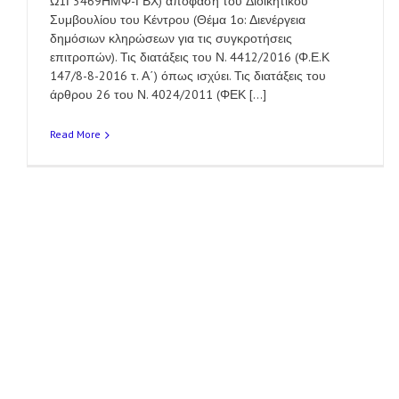
Ω1Γ3469ΗΜΦ-ΓΒΧ) απόφαση του Διοικητικού
Συμβουλίου του Κέντρου (Θέμα 1ο: Διενέργεια
δημόσιων κληρώσεων για τις συγκροτήσεις
επιτροπών). Τις διατάξεις του Ν. 4412/2016 (Φ.Ε.Κ
147/8-8-2016 τ. Α΄) όπως ισχύει. Τις διατάξεις του
άρθρου 26 του Ν. 4024/2011 (ΦΕΚ [...]
Read More