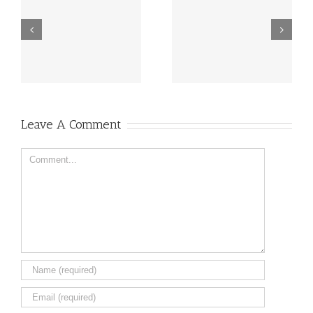
Την αριθ. 1ης/2026
ΠΡΟΚΗΡΥΞΗ
Διακήρυξη
ΕΠΙΚΟΥΡΙΚΟΥ
Ηλεκτρονικού Δημοσίου
ΠΡΟΣΩΠΙΚΟΥ
Ανοικτού Διαγωνισμού
ΣΟΧ1/2026
κάτω των ορίων για την
προμήθεια υγρών
καυσίμων (πετρέλαιο
θέρμανσης/κίνησης)
Leave A Comment
Comment