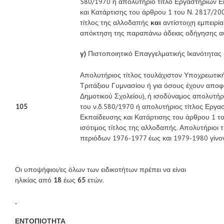
580/1970 ή απολυτήριο τίτλο Εργαστηρίων Ε
και Κατάρτισης του άρθρου 1 του Ν. 2817/20
τίτλος της αλλοδαπής
και
αντίστοιχη εμπειρί
απόκτηση της παραπάνω άδειας οδήγησης αυ
γ)
Πιστοποιητικό Επαγγελματικής Ικανότητας (
Απολυτήριος τίτλος τουλάχιστον Υποχρεωτικ
Τριτάξιου Γυμνασίου ή για όσους έχουν αποφο
Δημοτικού Σχολείου), ή ισοδύναμος απολυτήρ
105
του ν.δ.580/1970 ή απολυτήριος τίτλος Εργα
Εκπαίδευσης και Κατάρτισης του άρθρου 1 το
ισότιμος τίτλος της αλλοδαπής. Απολυτήριοι 
περιόδων 1976-1977 έως και 1979-1980 γίνοντ
Οι υποψήφιοι/ες όλων των ειδικοτήτων πρέπει να είναι
ηλικίας από
18
έως
65
ετών.
ΕΝΤΟΠΙΟΤΗΤΑ