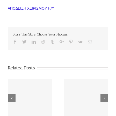
ΑΠΟΔΕΙΞΗ ΧΕΙΡΙΣΜΟΥ Η/Υ
Share This Story, Choose Your Platform!
Facebook
Twitter
Linkedin
Reddit
Tumblr
Google+
Pinterest
Vk
Email
Related Posts
Την αριθ. 1ης/2026
ΠΡΟΚΗΡΥΞΗ
Διακήρυξη
ΕΠΙΚΟΥΡΙΚΟΥ
Ηλεκτρονικού Δημοσίου
ΠΡΟΣΩΠΙΚΟΥ
Ανοικτού Διαγωνισμού
ΣΟΧ1/2026
κάτω των ορίων για την