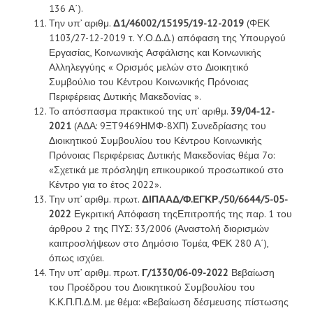
136 Α΄).
Την υπ’ αριθμ.
Δ1/46002/15195/19-12-2019
(ΦΕΚ
1103/27-12-2019 τ. Υ.Ο.Δ.Δ.) απόφαση της Υπουργού
Εργασίας, Κοινωνικής Ασφάλισης και Κοινωνικής
Αλληλεγγύης « Ορισμός μελών στο Διοικητικό
Συμβούλιο του Κέντρου Κοινωνικής Πρόνοιας
Περιφέρειας Δυτικής Μακεδονίας ».
Το απόσπασμα πρακτικού της υπ’ αριθμ.
39/04-12-
2021
(ΑΔΑ: 9ΞΤ9469ΗΜΦ-8ΧΠ) Συνεδρίασης του
Διοικητικού Συμβουλίου του Κέντρου Κοινωνικής
Πρόνοιας Περιφέρειας Δυτικής Μακεδονίας θέμα 7ο:
«Σχετικά με πρόσληψη επικουρικού προσωπικού στο
Κέντρο για το έτος 2022».
Την υπ’ αριθμ. πρωτ.
ΔΙΠΑΑΔ/Φ.ΕΓΚΡ./50/6644/5-05-
2022
Εγκριτική Απόφαση τηςΕπιτροπής της παρ. 1 του
άρθρου 2 της ΠΥΣ: 33/2006 (Αναστολή διορισμών
καιπροσλήψεων στο Δημόσιο Τομέα, ΦΕΚ 280 Α΄),
όπως ισχύει.
Την υπ’ αριθμ. πρωτ.
Γ/1330/06-09-2022
Βεβαίωση
του Προέδρου του Διοικητικού Συμβουλίου του
Κ.Κ.Π.Π.Δ.Μ. με θέμα: «Βεβαίωση δέσμευσης πίστωσης