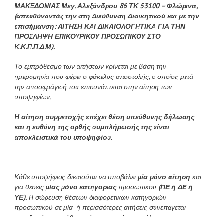
ΜΑΚΕΔΟΝΙΑΣ
Μεγ. Αλεξάνδρου 86 ΤΚ 53100 – Φλώρινα,
(απευθύνοντάς την στη Διεύθυνση Διοικητικού και με την
επισήμανση: ΑΙΤΗΣΗ ΚΑΙ ΔΙΚΑΙΟΛΟΓΗΤΙΚΑ ΓΙΑ ΤΗΝ
ΠΡΟΣΛΗΨΗ ΕΠΙΚΟΥΡΙΚΟΥ ΠΡΟΣΩΠΙΚΟΥ ΣΤΟ
Κ.Κ.Π.Π.Δ.Μ).
Το εμπρόθεσμο των αιτήσεων κρίνεται με βάση την
ημερομηνία που φέρει ο φάκελος αποστολής, ο οποίος μετά
την αποσφράγισή του επισυνάπτεται στην αίτηση των
υποψηφίων.
Η αίτηση συμμετοχής επέχει θέση υπεύθυνης δήλωσης
και η ευθύνη της ορθής συμπλήρωσής της είναι
αποκλειστικά του υποψηφίου.
Κάθε υποψήφιος δικαιούται να υποβάλει
μία μόνο αίτηση
και
για θέσεις
μίας μόνο κατηγορίας
προσωπικού
(ΠΕ ή ΔΕ ή
ΥΕ).
Η σώρευση θέσεων διαφορετικών κατηγοριών
προσωπικού σε μία ή περισσότερες αιτήσεις συνεπάγεται