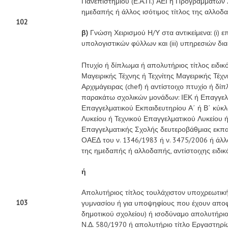
Πανεπιστημίου (Ε.Α.Π.) ΑΕΙ ή Προγραμμάτων 
ημεδαπής ή άλλος ισότιμος τίτλος της αλλοδ
102
β)
Γνώση Χειρισμού Η/Υ στα αντικείμενα: (i) επε
υπολογιστικών φύλλων και (iii) υπηρεσιών δια
Πτυχίο ή δίπλωμα ή απολυτήριος τίτλος ειδικ
Μαγειρικής Τέχνης ή Τεχνίτης Μαγειρικής Τέχν
Αρχιμάγειρας (chef) ή αντίστοιχο πτυχίο ή δί
παρακάτω σχολικών μονάδων: ΙΕΚ ή Επαγγελμ
Επαγγελματικού Εκπαιδευτηρίου Α΄ ή Β΄ κύκ
Λυκείου ή Τεχνικού Επαγγελματικού Λυκείου 
Επαγγελματικής Σχολής δευτεροβάθμιας εκπα
ΟΑΕΔ του ν. 1346/1983 ή ν. 3475/2006 ή άλλ
της ημεδαπής ή αλλοδαπής, αντίστοιχης ειδικ
ή
Απολυτήριος τίτλος τουλάχιστον υποχρεωτική
103
γυμνασίου ή για υποψηφίους που έχουν αποφο
δημοτικού σχολείου) ή ισοδύναμο απολυτήριο
Ν.Δ. 580/1970 ή απολυτήριο τίτλο Εργαστηρί