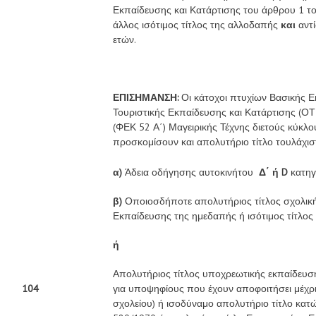
Εκπαίδευσης και Κατάρτισης του άρθρου 1 τ
άλλος ισότιμος τίτλος της αλλοδαπής
και
αντί
ετών.
ΕΠΙΣΗΜΑΝΣΗ:
Οι κάτοχοι πτυχίων Βασικής 
Τουριστικής Εκπαίδευσης και Κατάρτισης (ΟΤ
(ΦΕΚ 52 Α΄) Μαγειρικής Τέχνης διετούς κύκ
προσκομίσουν και απολυτήριο τίτλο τουλάχισ
α)
Άδεια οδήγησης αυτοκινήτου
Δ΄ ή
D
κατηγο
β)
Οποιοσδήποτε απολυτήριος τίτλος σχολικ
Εκπαίδευσης της ημεδαπής ή ισότιμος τίτλο
ή
Απολυτήριος τίτλος υποχρεωτικής εκπαίδευση
104
για υποψηφίους που έχουν αποφοιτήσει μέχρι
σχολείου) ή ισοδύναμο απολυτήριο τίτλο κατώ