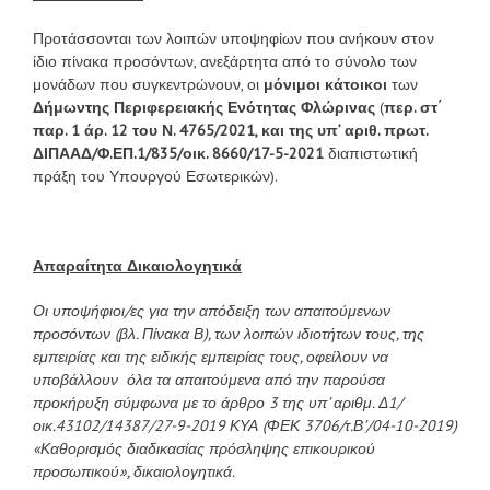
Προτάσσονται των λοιπών υποψηφίων που ανήκουν στον
ίδιο πίνακα προσόντων, ανεξάρτητα από το σύνολο των
μονάδων που συγκεντρώνουν, οι
μόνιμοι κάτοικοι
των
Δήμωντης Περιφερειακής Ενότητας Φλώρινας
(
περ. στ΄
παρ. 1 άρ. 12 του Ν. 4765/2021, και της υπ’ αριθ. πρωτ.
ΔΙΠΑΑΔ/Φ.ΕΠ.1/835/οικ. 8660/17-5-2021
διαπιστωτική
πράξη του Υπουργού Εσωτερικών).
Απαραίτητα Δικαιολογητικά
Οι υποψήφιοι/ες για την απόδειξη των απαιτούμενων
προσόντων (βλ. Πίνακα Β), των λοιπών ιδιοτήτων τους, της
εμπειρίας και της ειδικής εμπειρίας τους, οφείλουν να
υποβάλλουν όλα τα απαιτούμενα από την παρούσα
προκήρυξη σύμφωνα με το άρθρο 3 της υπ’ αριθμ. Δ1/
οικ.43102/14387/27-9-2019 ΚΥΑ (ΦΕΚ 3706/τ.Β’/04-10-2019)
«Καθορισμός διαδικασίας πρόσληψης επικουρικού
προσωπικού», δικαιολογητικά.