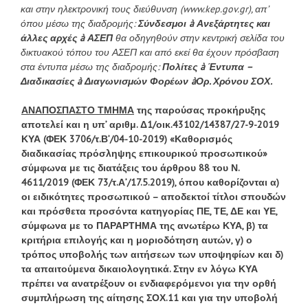
και στην ηλεκτρονική τους διεύθυνση (www.kep.gov.gr), απ’
όπου μέσω της διαδρομής:
Σύνδεσμοι
à
Ανεξάρτητες και
άλλες αρχές
à
ΑΣΕΠ
θα οδηγηθούν στην κεντρική σελίδα του
δικτυακού τόπου του ΑΣΕΠ και από εκεί θα έχουν πρόσβαση
στα έντυπα μέσω της διαδρομής:
Πολίτες
à
Έντυπα –
Διαδικασίες
à
Διαγωνισμών Φορέων
à
Ορ. Χρόνου ΣΟΧ.
ΑΝΑΠΟΣΠΑΣΤΟ ΤΜΗΜΑ
της παρούσας προκήρυξης
αποτελεί και η υπ’ αριθμ. Δ1/οικ.43102/14387/27-9-2019
ΚΥΑ (ΦΕΚ 3706/τ.Β’/04-10-2019) «Καθορισμός
διαδικασίας πρόσληψης επικουρικού προσωπικού»
σύμφωνα με τις διατάξεις του άρθρου 88 του Ν.
4611/2019 (ΦΕΚ 73/τ.Α’/17.5.2019), όπου καθορίζονται α)
οι ειδικότητες προσωπικού – αποδεκτοί τίτλοι σπουδών
και πρόσθετα προσόντα κατηγορίας ΠΕ, ΤΕ, ΔΕ και ΥΕ,
σύμφωνα με το ΠΑΡΑΡΤΗΜΑ της ανωτέρω ΚΥΑ, β) τα
κριτήρια επιλογής και η μοριοδότηση αυτών, γ) ο
τρόπος υποβολής των αιτήσεων των υποψηφίων και δ)
τα απαιτούμενα δικαιολογητικά. Στην εν λόγω ΚΥΑ
πρέπει να ανατρέξουν οι ενδιαφερόμενοι για την ορθή
συμπλήρωση της αίτησης ΣΟΧ.11 και για την υποβολή