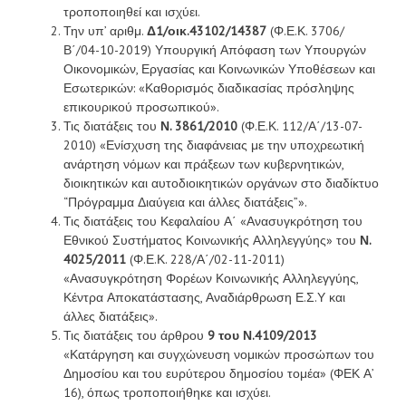
τροποποιηθεί και ισχύει.
Την υπ’ αριθμ.
Δ1/οικ.43102/14387
(Φ.Ε.Κ. 3706/
Β΄/04-10-2019) Υπουργική Απόφαση των Υπουργών
Οικονομικών, Εργασίας και Κοινωνικών Υποθέσεων και
Εσωτερικών: «Καθορισμός διαδικασίας πρόσληψης
επικουρικού προσωπικού».
Τις διατάξεις του
Ν. 3861/2010
(Φ.Ε.Κ. 112/Α΄/13-07-
2010) «Ενίσχυση της διαφάνειας με την υποχρεωτική
ανάρτηση νόμων και πράξεων των κυβερνητικών,
διοικητικών και αυτοδιοικητικών οργάνων στο διαδίκτυο
“Πρόγραμμα Διαύγεια και άλλες διατάξεις”».
Τις διατάξεις του Κεφαλαίου Α΄ «Ανασυγκρότηση του
Εθνικού Συστήματος Κοινωνικής Αλληλεγγύης» του
Ν.
4025/2011
(Φ.Ε.Κ. 228/Α΄/02-11-2011)
«Ανασυγκρότηση Φορέων Κοινωνικής Αλληλεγγύης,
Κέντρα Αποκατάστασης, Αναδιάρθρωση Ε.Σ.Υ και
άλλες διατάξεις».
Τις διατάξεις του άρθρου
9 του Ν.4109/2013
«Κατάργηση και συγχώνευση νομικών προσώπων του
Δημοσίου και του ευρύτερου δημοσίου τομέα» (ΦΕΚ Α’
16), όπως τροποποιήθηκε και ισχύει.