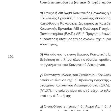
λοιπά απαιτούμενα (τυπικά & τυχόν πρό
α)
Πτυχίο ή δίπλωμα Κοινωνικής Εργασίας ή 
Κοινωνικής Εργασίας ή Κοινωνικής Διοίκησης
Κατεύθυνση: Κοινωνικής Διοίκησης με Κατε
Κοινωνικής Εργασίας ΑΕΙ ή Ομώνυμο Πτυχίο 
Πανεπιστημίου (Ε.Α.Π.) ΑΕΙ ή Προγραμμάτων 
ημεδαπής ή ισότιμος τίτλος σχολών της ημεδ
ειδικότητας,
β)
Άδειαάσκησης επαγγέλματος Κοινωνικής Ερ
101
Βεβαίωση ότι πληροί όλες τις νόμιμες προϋπο
επαγγέλματος του Κοινωνικού Λειτουργού,
γ)
Ταυτότητα μέλους του Συνδέσμου Κοινωνικ
οποία να είναι σε ισχύ ή Βεβαίωση εγγραφής
στοιχείων Κοινωνικού Λειτουργού στον ΣΚΛΕ 
(Α΄137), η οποία να είναι σε ισχύ μέχρι το τ
από την έκδοσή της.
α)
Οποιοδήποτε πτυχίο ή δίπλωμα ΑΕΙ ή δίπ