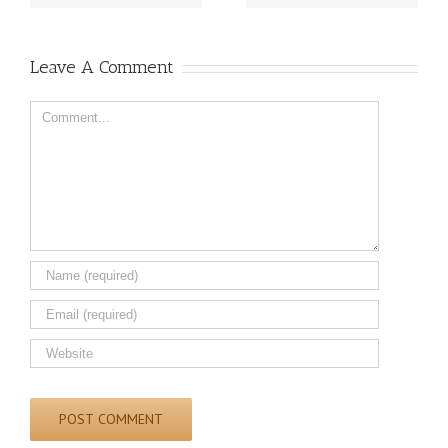
προμήθεια υγρών
καυσίμων (πετρέλαιο
θέρμανσης/κίνησης)
Leave A Comment
Comment