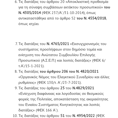
Τις διατάξεις του άρθρου 20 «Αποκλειστική προθεσμία
για τη σύναψη συμβάσεων εκτάκτου προσωπικού»
του
Ν. 4305/2014
(ΦΕΚ 237/Α΄/31-10-2014), όπως
αντικαταστάθηκε από το άρθρο 52
του Ν. 4554/2018
,
όπως ισχύει.
Τις διατάξεις του
Ν. 4765/2021
«Εκσυγχρονισμός του
συστήματος προσλήψεων στον δημόσιο τομέα και
ενίσχυση του Ανώτατου Συμβουλίου Επιλογής
Προσωπικού (Α.Σ.Ε.Π.) και λοιπές διατάξεις» (ΦΕΚ 6/
τ.Α’/15-1-2021).
Τις διατάξεις
του άρθρου 206 του Ν. 4820/2021
«Οργανικός Νόμος του Ελεγκτικού Συνεδρίου και άλλες
ρυθμίσεις» (ΦΕΚ 130/τ. Α΄/23-7-2021).
Τις διατάξεις του άρθρου
25
του
Ν.4829/2021
«Ενίσχυση διαφάνειας και λογοδοσίας σε θεσμικούς
φορείς της Πολιτείας, αποκατάσταση της ακεραιότητας
του Ενιαίου Συστήματος Κινητικότητας και λοιπές
διατάξεις» (ΦΕΚ 166 Α΄).
Τις διατάξεις του άρθρου
51
του
Ν. 4954/2022
(ΦΕΚ